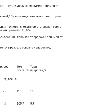
 на 19,9 %, и увеличения суммы прибыли от
 на 4,4 %, что свидетельствует о некотором
ения является следствием отставания темпа
ения, равного 125,6 %.
ообложения: прибыли от продаж и прибыли от
амики в разрезе основных элементов,
прирост
Темп
Темп
роста, %
прироста, %
Уд. вес, %
-
110
10
-3
105,7
5,7