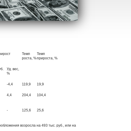
рирост
Темп
Темп
роста, %
прироста, %
уб.
Уд. вес,
%
-4,4
119,9
19,9
4,4
204,4
104,4
-
125,6
25,6
обложения возросла на 493 тыс. руб., или на