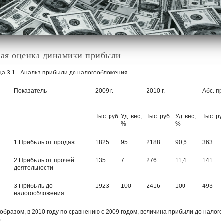
ая оценка динамики прибыли
ца 3.1 - Анализ прибыли до налогообложения
Показатель
2009 г.
2010 г.
Абс. п
Тыс. руб.
Уд. вес,
Тыс. руб.
Уд. вес,
Тыс. р
%
%
1 Прибыль от продаж
1825
95
2188
90,6
363
2 Прибыль от прочей
135
7
276
11,4
141
деятельности
3 Прибыль до
1923
100
2416
100
493
налогообложения
 образом, в 2010 году по сравнению с 2009 годом, величина прибыли до налого
.