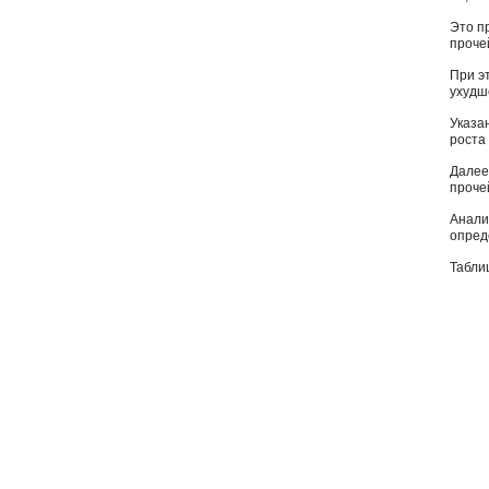
Это п
прочей
При э
ухудш
Указа
роста
Далее
проче
Анали
опред
Табли