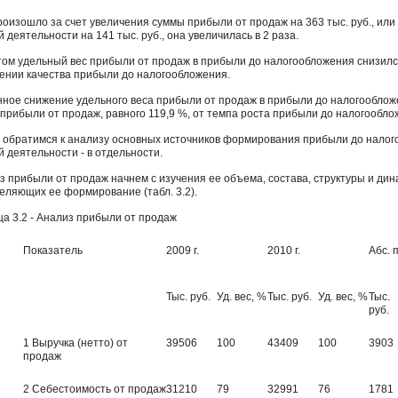
роизошло за счет увеличения суммы прибыли от продаж на 363 тыс. руб., или
 деятельности на 141 тыс. руб., она увеличилась в 2 раза.
том удельный вес прибыли от продаж в прибыли до налогообложения снизился
ении качества прибыли до налогообложения.
нное снижение удельного веса прибыли от продаж в прибыли до налогооблож
 прибыли от продаж, равного 119,9 %, от темпа роста прибыли до налогооблож
 обратимся к анализу основных источников формирования прибыли до налог
й деятельности - в отдельности.
з прибыли от продаж начнем с изучения ее объема, состава, структуры и дин
еляющих ее формирование (табл. 3.2).
ца 3.2 - Анализ прибыли от продаж
Показатель
2009 г.
2010 г.
Абс. 
Тыс. руб.
Уд. вес, %
Тыс. руб.
Уд. вес, %
Тыс.
руб.
1 Выручка (нетто) от
39506
100
43409
100
3903
продаж
2 Себестоимость от продаж
31210
79
32991
76
1781