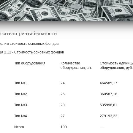
азатели рентабельности
елим стоимость основных фондов.
ца 2.12 - Стоимость основных фондов
Тип оборудования
Количество
Стоимость единиц
оборудования, шт.
оборудования, руб.
Тип №1
24
464585,17
Тип №2
26
360587,18
Тип №3
23
535998,61
Тип №4
27
279193,22
Итого
100
----