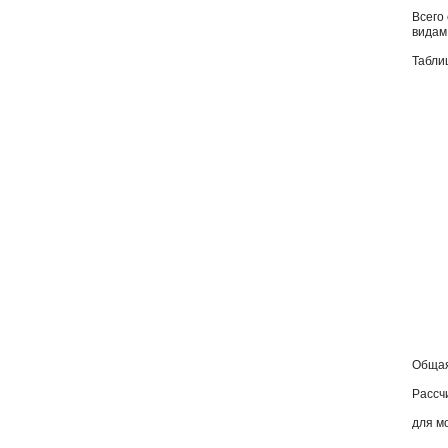
Всего
видам
Табли
Общая
Рассч
для м