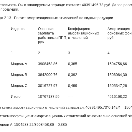
 стоимость ОФ в планируемом периоде составит 40391495,73 руб. Далее рас
 продукции.
ца 2.13 - Расчет амортизационных отчислений по видам продукции
Изделия
Основная
Коэффициент
Амортизация
зарплата
амортизационных
основных фон
работников ППП,
отчислений
руб.
руб.
1
2
3
4
Модель А
3908458,86
0,385
1504756,66
Модель В
3842000,76
0,392
1506064,30
Модель С
3016727,97
0,499
1505347,26
Итого
10767187,59
----
4516168,22
 сумма амортизационных отчислений за квартал: 40391495,73*0,149/4 = 1504
итаем коэффициент амортизационных отчислений относительно основной з/п
одели А: 1504583,22/3908458,86 = 0,385