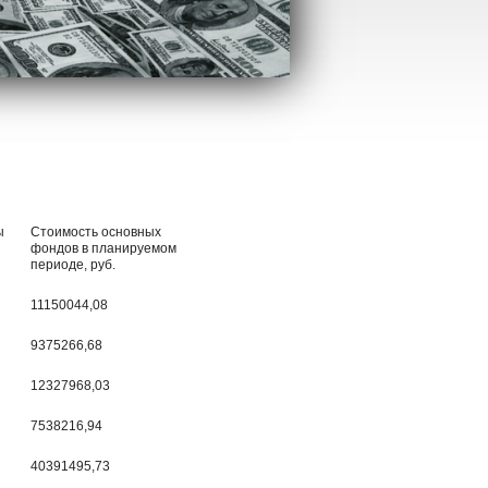
ы
Стоимость основных
фондов в планируемом
периоде, руб.
11150044,08
9375266,68
12327968,03
7538216,94
40391495,73